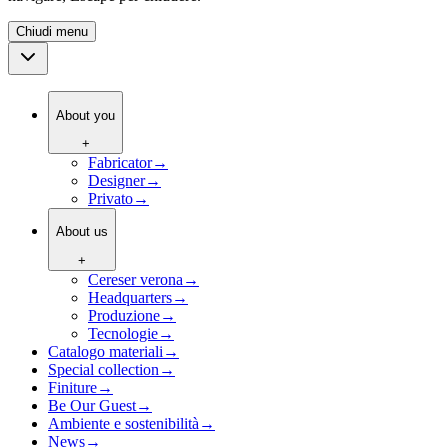
Chiudi menu
About you
+
Fabricator
→
Designer
→
Privato
→
About us
+
Cereser verona
→
Headquarters
→
Produzione
→
Tecnologie
→
Catalogo materiali
→
Special collection
→
Finiture
→
Be Our Guest
→
Ambiente e sostenibilità
→
News
→