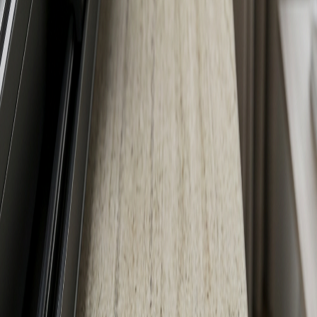
Lavora con noi
→
Contatti
→
Home
materiali
astoria
ASTORIA
GRANITO
Descrizione
Astoria è una pietra naturale di pregio estratta in
India, caratterizzata da un fondo chiaro arricchito da
leggere intrusioni marroni e bianche, sottili e
armoniose, che donano un aspetto elegante e
raffinato. La sua estetica versatile rende questo