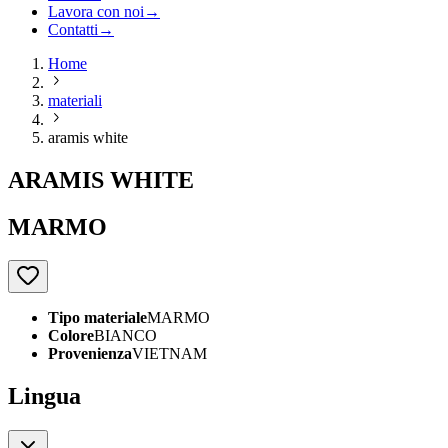
Lavora con noi
→
Contatti
→
Home
materiali
aramis white
ARAMIS WHITE
MARMO
Tipo materiale
MARMO
Colore
BIANCO
Provenienza
VIETNAM
Lingua