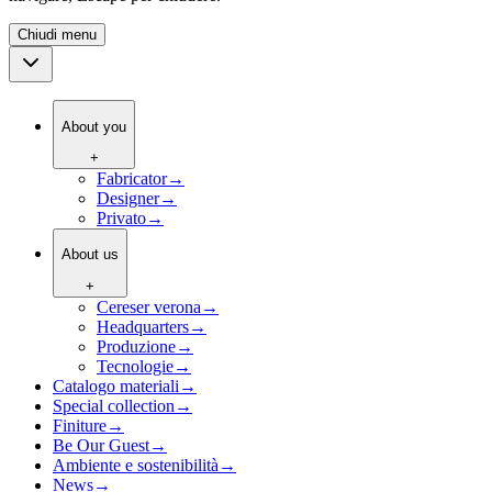
Chiudi menu
About you
+
Fabricator
→
Designer
→
Privato
→
About us
+
Cereser verona
→
Headquarters
→
Produzione
→
Tecnologie
→
Catalogo materiali
→
Special collection
→
Finiture
→
Be Our Guest
→
Ambiente e sostenibilità
→
News
→