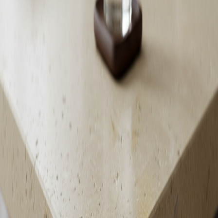
Lavora con noi
→
Contatti
→
Home
materiali
triesta
TRIESTA
MARMO
Descrizione
Il Triesta è un pregiato marmo naturale proveniente
dall’Egitto, caratterizzato da una delicata base
cromatica beige chiaro attraversata da leggere
sfumature avorio e venature sottili che ne esaltano
la naturale armonia. La sua estetica equilibrata e